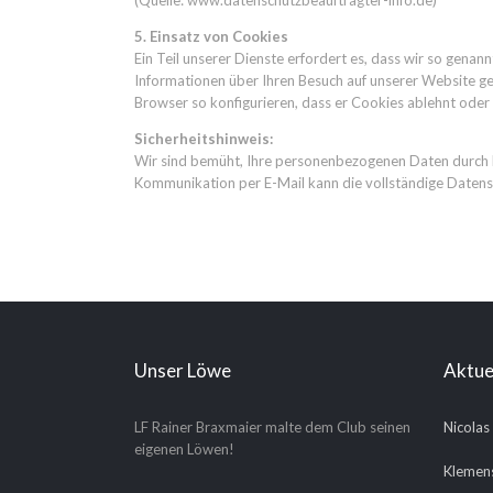
(Quelle: www.datenschutzbeauftragter-info.de)
5. Einsatz von Cookies
Ein Teil unserer Dienste erfordert es, dass wir so genan
Informationen über Ihren Besuch auf unserer Website ge
Browser so konfigurieren, dass er Cookies ablehnt oder 
Sicherheitshinweis:
Wir sind bemüht, Ihre personenbezogenen Daten durch Ergr
Kommunikation per E-Mail kann die vollständige Datensi
Unser Löwe
Aktue
LF Rainer Braxmaier malte dem Club seinen
Nicolas
eigenen Löwen!
Klemens