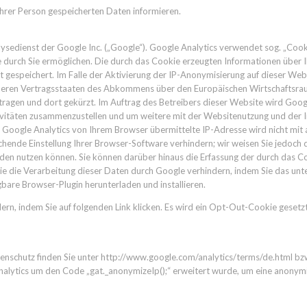
 Ihrer Person gespeicherten Daten informieren.
sedienst der Google Inc. („Google“). Google Analytics verwendet sog. „Cook
 durch Sie ermöglichen. Die durch das Cookie erzeugten Informationen über I
 gespeichert. Im Falle der Aktivierung der IP-Anonymisierung auf dieser Web
deren Vertragsstaaten des Abkommens über den Europäischen Wirtschaftsraum
ragen und dort gekürzt. Im Auftrag des Betreibers dieser Website wird Goog
vitäten zusammenzustellen und um weitere mit der Websitenutzung und der 
 Google Analytics von Ihrem Browser übermittelte IP-Adresse wird nicht mi
ende Einstellung Ihrer Browser-Software verhindern; wir weisen Sie jedoch dar
den nutzen können. Sie können darüber hinaus die Erfassung der durch das C
ie die Verarbeitung dieser Daten durch Google verhindern, indem Sie das unt
bare Browser-Plugin herunterladen und installieren.
ern, indem Sie auf folgenden Link klicken. Es wird ein Opt-Out-Cookie gesetz
schutz finden Sie unter http://www.google.com/analytics/terms/de.html bzw. 
Analytics um den Code „gat._anonymizeIp();“ erweitert wurde, um eine anonymi