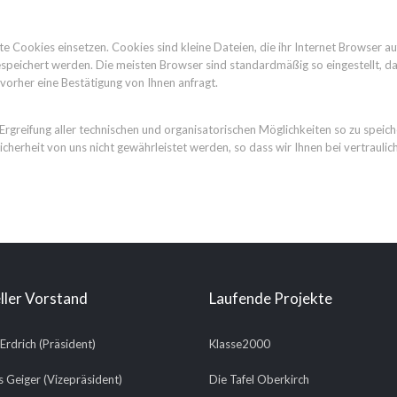
nte Cookies einsetzen. Cookies sind kleine Dateien, die ihr Internet Browser 
speichert werden. Die meisten Browser sind standardmäßig so eingestellt, da
vorher eine Bestätigung von Ihnen anfragt.
eifung aller technischen und organisatorischen Möglichkeiten so zu speichern,
cherheit von uns nicht gewährleistet werden, so dass wir Ihnen bei vertraul
ller Vorstand
Laufende Projekte
 Erdrich (Präsident)
Klasse2000
 Geiger (Vizepräsident)
Die Tafel Oberkirch