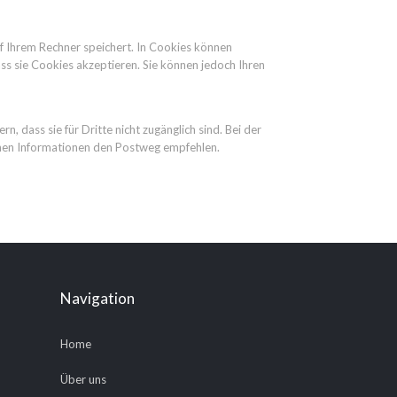
auf Ihrem Rechner speichert. In Cookies können
ss sie Cookies akzeptieren. Sie können jedoch Ihren
 dass sie für Dritte nicht zugänglich sind. Bei der
ichen Informationen den Postweg empfehlen.
Navigation
Home
Über uns