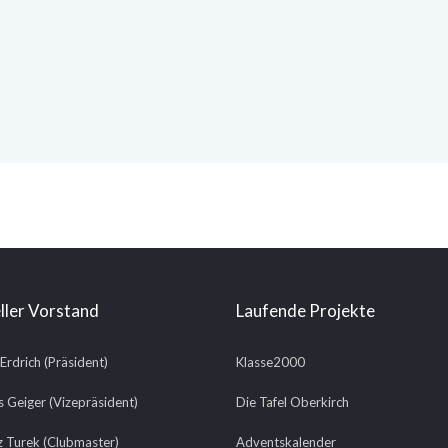
ller Vorstand
Laufende Projekte
 Erdrich (Präsident)
Klasse2000
 Geiger (Vizepräsident)
Die Tafel Oberkirch
 Turek (Clubmaster)
Adventskalender