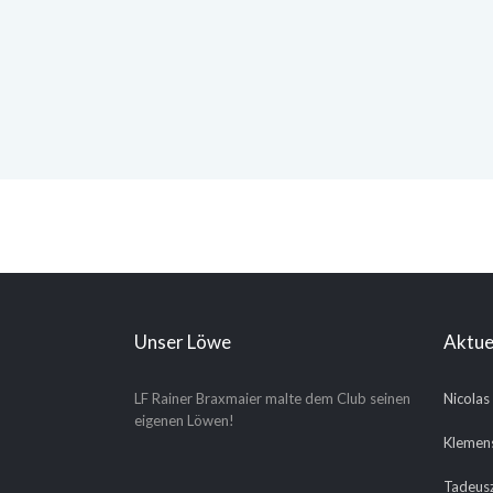
Unser Löwe
Aktue
LF Rainer Braxmaier malte dem Club seinen
Nicolas
eigenen Löwen!
Klemens
Tadeusz