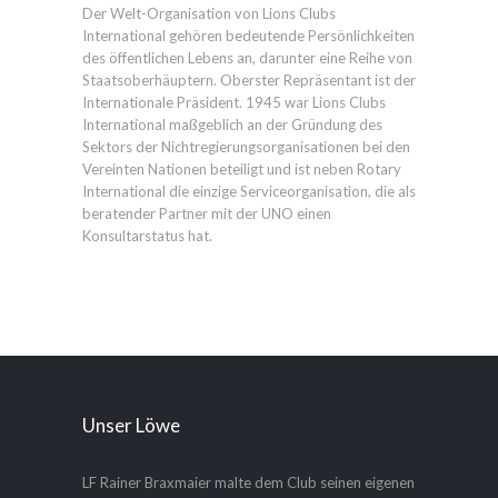
Der Welt-Organisation von Lions Clubs
International gehören bedeutende Persönlichkeiten
des öffentlichen Lebens an, darunter eine Reihe von
Staatsoberhäuptern. Oberster Repräsentant ist der
Internationale Präsident. 1945 war Lions Clubs
International maßgeblich an der Gründung des
Sektors der Nichtregierungsorganisationen bei den
Vereinten Nationen beteiligt und ist neben Rotary
International die einzige Serviceorganisation, die als
beratender Partner mit der UNO einen
Konsultarstatus hat.
Unser Löwe
LF Rainer Braxmaier malte dem Club seinen eigenen