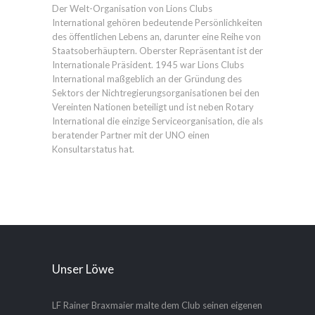
Der Welt-Organisation von Lions Clubs
International gehören bedeutende Persönlichkeiten
des öffentlichen Lebens an, darunter eine Reihe von
Staatsoberhäuptern. Oberster Repräsentant ist der
Internationale Präsident. 1945 war Lions Clubs
International maßgeblich an der Gründung des
Sektors der Nichtregierungsorganisationen bei den
Vereinten Nationen beteiligt und ist neben Rotary
International die einzige Serviceorganisation, die als
beratender Partner mit der UNO einen
Konsultarstatus hat.
Unser Löwe
LF Rainer Braxmaier malte dem Club seinen eigenen