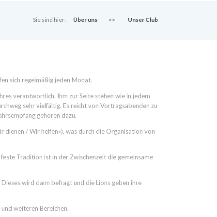
Sie sind hier:
Über uns
>>
Unser Club
fen sich regelmäßig jeden Monat.
ahres verantwortlich. Ihm zur Seite stehen wie in jedem
rchweg sehr vielfältig. Es reicht von Vortragsabenden zu
ujahrsempfang gehören dazu.
r dienen / Wir helfen«), was durch die Organisation von
feste Tradition ist in der Zwischenzeit die gemeinsame
. Dieses wird dann befragt und die Lions geben ihre
r und weiteren Bereichen.