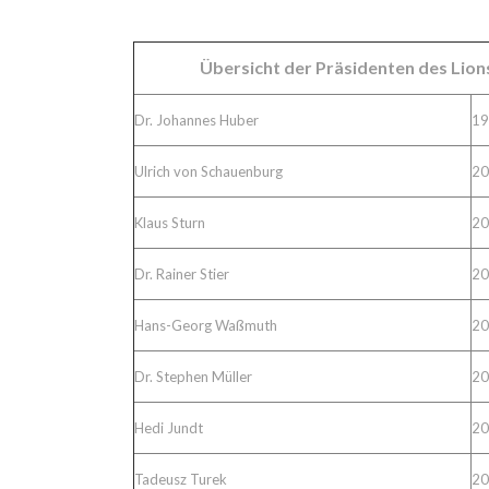
Übersicht der Präsidenten des Lio
Dr. Johannes Huber
19
Ulrich von Schauenburg
20
Klaus Sturn
20
Dr. Rainer Stier
20
Hans-Georg Waßmuth
20
Dr. Stephen Müller
20
Hedi Jundt
20
Tadeusz Turek
20