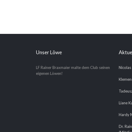
Unser Löwe
Aktue
LF Rainer Braxmaier malte dem Club seinen
Nicolas
eigenen Löwen!
Klemens
Tadeusz
Liane K
Hardy M
Dr. Rain