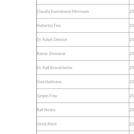
Claudia Sonnabend-Mörmann
20
Hubertus Fies
20
Dr. Ralph Dietrich
20
Reiner Zimmerer
20
Dr. Ralf Brandstetter
20
Uwe Heilmann
20
Jürgen Frey
20
Ralf Nosko
20
Ulrich Reich
20