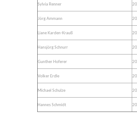
Sylvia Renner
20
Jörg Ammann
20
Liane Karden-Krauß
20
Hansjörg Schnurr
20
Gunther Hoferer
20
Volker Erdle
20
Michael Schulze
20
Hannes Schmidt
20