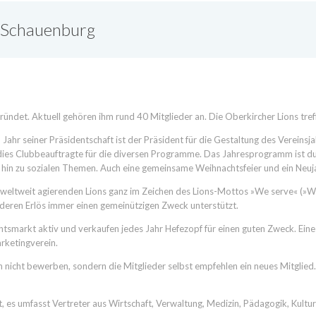
h-Schauenburg
det. Aktuell gehören ihm rund 40 Mitglieder an. Die Oberkircher Lions tref
 Jahr seiner Präsidentschaft ist der Präsident für die Gestaltung des Vereinsj
nd dies Clubbeauftragte für die diversen Programme. Das Jahresprogramm ist du
is hin zu sozialen Themen. Auch eine gemeinsame Weihnachtsfeier und ein Ne
e weltweit agierenden Lions ganz im Zeichen des Lions-Mottos »We serve« (»Wi
eren Erlös immer einen gemeinützigen Zweck unterstützt.
tsmarkt aktiv und verkaufen jedes Jahr Hefezopf für einen guten Zweck. Eine 
rketingverein.
ch nicht bewerben, sondern die Mitglieder selbst empfehlen ein neues Mitglied
t, es umfasst Vertreter aus Wirtschaft, Verwaltung, Medizin, Pädagogik, Kultu