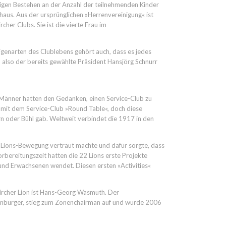
igen Bestehen an der Anzahl der teilnehmenden Kinder
haus. Aus der ursprünglichen »Herrenvereinigung« ist
er Clubs. Sie ist die vierte Frau im
igenarten des Clublebens gehört auch, dass es jedes
 also der bereits gewählte Präsident Hansjörg Schnurr
r Männer hatten den Gedanken, einen Service-Club zu
er mit dem Service-Club »Round Table«, doch diese
ern oder Bühl gab. Weltweit verbindet die 1917 in den
 Lions-Bewegung vertraut machte und dafür sorgte, dass
rbereitungszeit hatten die 22 Lions erste Projekte
n und Erwachsenen wendet. Diesen ersten »Activities«
kircher Lion ist Hans-Georg Wasmuth. Der
uenburger, stieg zum Zonenchairman auf und wurde 2006