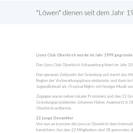
"Löwen" dienen seit dem Jahr 1
Lions Club Oberkirch wurde im Jahr 1999 gegründe
Der Lions Club Oberkirch-Schauenburg feiert im Jahr 20
Den genauen Zeitpunkt der Gründung und damit das Alter
Beginn der Vorbereitungsphase einläutete, und dann im 
Jugendlichkeit als »Tropical Night« mit fetziger Musik 
Zugegen waren neben lokaler Prominenz und den 22 Grün
Gründungspräsidenten Johannes Huber, Augenarzt in Obe
Oberkirch entfernte.
22 junge Dynamiker
Von nun an konnten die Lions in Oberkirch dem internat
bereichern. Aus den 22 Mitgliedern sind 38 geworden; die