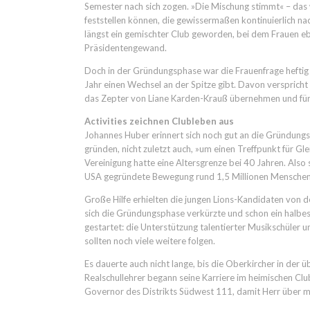
Semester nach sich zogen. »Die Mischung stimmt« – das
feststellen können, die gewissermaßen kontinuierlich n
längst ein gemischter Club geworden, bei dem Frauen ebe
Präsidentengewand.
Doch in der Gründungsphase war die Frauenfrage heftig 
Jahr einen Wechsel an der Spitze gibt. Davon verspricht
das Zepter von Liane Karden-Krauß übernehmen und für
Activities zeichnen Clubleben aus
Johannes Huber erinnert sich noch gut an die Gründungs
gründen, nicht zuletzt auch, »um einen Treffpunkt für Gl
Vereinigung hatte eine Altersgrenze bei 40 Jahren. Also
USA gegründete Bewegung rund 1,5 Millionen Menschen
Große Hilfe erhielten die jungen Lions-Kandidaten von
sich die Gründungsphase verkürzte und schon ein halbes 
gestartet: die Unterstützung talentierter Musikschüler u
sollten noch viele weitere folgen.
Es dauerte auch nicht lange, bis die Oberkircher in der
Realschullehrer begann seine Karriere im heimischen C
Governor des Distrikts Südwest 111, damit Herr über 