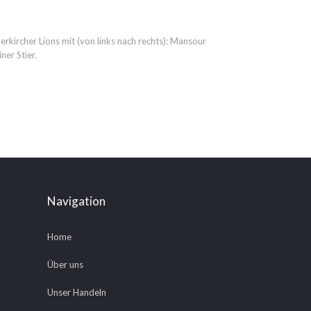
ircher Lions mit (von links nach rechts): Mansour
er Stier.
Navigation
Home
Über uns
Unser Handeln