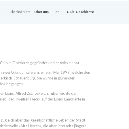
Sie sind hier:
Über uns
>>
Club-Geschichte
Club in Oberkirch gegründet und entwickelt hat.
ch zwei Gründungsfeiern, eine im Mai 1999, welche den
berkirch-Schauenburg. Sie wurde in glühender
de«, begangen.
 Lions, Alfred Zschockelt. Er überreichte dem
eb, den »weißen Fleck« auf der Lions-Landkarte in
ugleich aber das gesellschaftliche Leben der Stadt
tlerweile »Alte Herren«, die aber ihrerseits jüngere