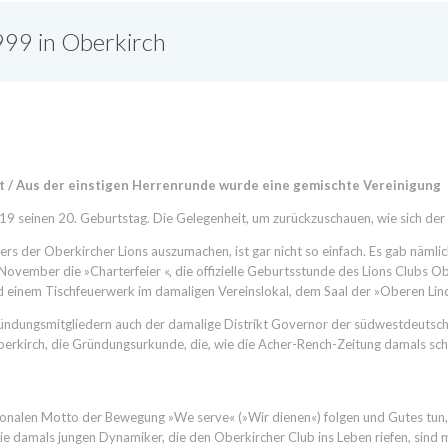
999 in Oberkirch
t / Aus der einstigen Herrenrunde wurde eine gemischte Vereinigung
19 seinen 20. Geburtstag. Die Gelegenheit, um zurückzuschauen, wie sich der 
s der Oberkircher Lions auszumachen, ist gar nicht so einfach. Es gab nämli
November die »Charterfeier «, die offizielle Geburtsstunde des Lions Clubs O
und einem Tischfeuerwerk im damaligen Vereinslokal, dem Saal der »Oberen Lin
dungsmitgliedern auch der damalige Distrikt Governor der südwestdeutschen
rkirch, die Gründungsurkunde, die, wie die Acher-Rench-Zeitung damals schri
ionalen Motto der Bewegung »We serve« (»Wir dienen«) folgen und Gutes tun, z
 damals jungen Dynamiker, die den Oberkircher Club ins Leben riefen, sind mit