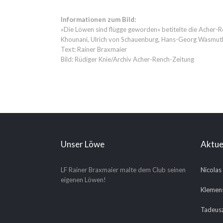
Informationen zum Bild:
»Die Löwen sind flügge geworden« betitelte die Acher-
Khounani, Ulrich von Schauenburg, Hans-Georg Wasmuth,
Text: Rainer Braxmaier
Bild: Rüdiger Knie/Archiv Acher-Rench-Zeitung
Unser Löwe
Aktue
LF Rainer Braxmaier malte dem Club seinen
Nicolas
eigenen Löwen!
Klemens
Tadeusz