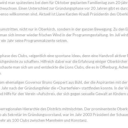
 wird man spätestens bei dem für Oktober geplanten Familientag zum 20-jähr
achwuchsen. Einen Unterschied zur Gründungsphase vor 20 Jahren gibt es durc
nso willkommen sind. Aktuell ist Liane Karden-Krauß Präsidentin des Oberkirch
umstritten, nicht nur in Oberkirch, sondern in der ganzen Bewegung. Zu den E
 man sich immer wieder frischen Wind in der Programmgestaltung. Im Juli wird
 ein Jahr seine Programmakzente setzen.
phase des Clubs, »eigentlich eine spontane Idee«, denn eine Handvoll aktive
eichgesinnte zu schaffen«. Hilfreich dabei war die Erfahrung einiger Oberkirch
 schaute man sich um und entdeckte die Lions Clubs, die es in Offenburg, Ach
.
 dem ehemaligen Governor Bruno Geppert aus Bühl, der die Aspiranten mit der
Jahr nach der Gründungsfeier die »Charterfeier« stattfinden konnte. In der Vo
nd Hilfe für den Verein »Aufschrei«, der sich gegen sexuelle Gewalt an Kinder
 überregionalen Hierarchie des Distrikts mitmischten. Der prominenteste Ober
lub als Sekretär im Gründungsvorstand, war im Jahr 2003 Präsident der Scha
mehr als 100 Clubs zwischen Mannheim und Konstanz.