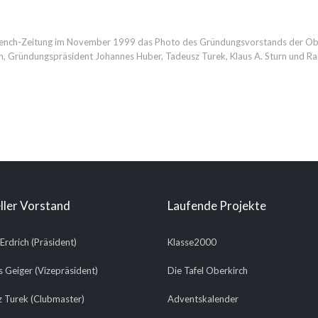
Rench-Zeitung im November 1999 das Photo des Gründungsvorstands der Oberk
 Gründungspräsident Johannes Huber, Tadeusz Turek, Klaus A. Sturn und Rain
ller Vorstand
Laufende Projekte
 Erdrich (Präsident)
Klasse2000
 Geiger (Vizepräsident)
Die Tafel Oberkirch
 Turek (Clubmaster)
Adventskalender