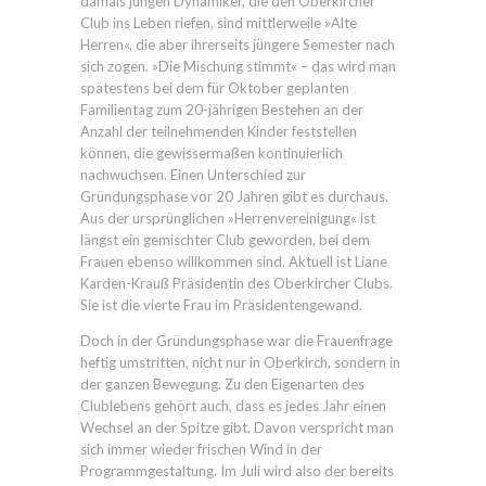
damals jungen Dynamiker, die den Oberkircher
Club ins Leben riefen, sind mittlerweile »Alte
Herren«, die aber ihrerseits jüngere Semester nach
sich zogen. »Die Mischung stimmt« – das wird man
spätestens bei dem für Oktober geplanten
Familientag zum 20-jährigen Bestehen an der
Anzahl der teilnehmenden Kinder feststellen
können, die gewissermaßen kontinuierlich
nachwuchsen. Einen Unterschied zur
Gründungsphase vor 20 Jahren gibt es durchaus.
Aus der ursprünglichen »Herrenvereinigung« ist
längst ein gemischter Club geworden, bei dem
Frauen ebenso willkommen sind. Aktuell ist Liane
Karden-Krauß Präsidentin des Oberkircher Clubs.
Sie ist die vierte Frau im Präsidentengewand.
Doch in der Gründungsphase war die Frauenfrage
heftig umstritten, nicht nur in Oberkirch, sondern in
der ganzen Bewegung. Zu den Eigenarten des
Clublebens gehört auch, dass es jedes Jahr einen
Wechsel an der Spitze gibt. Davon verspricht man
sich immer wieder frischen Wind in der
Programmgestaltung. Im Juli wird also der bereits