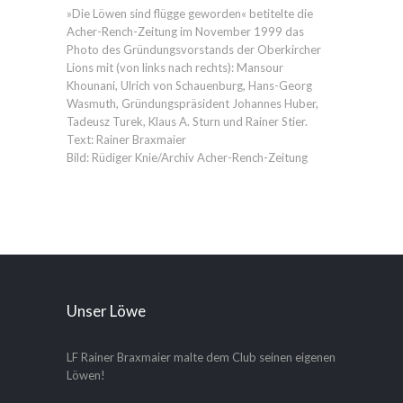
»Die Löwen sind flügge geworden« betitelte die
Acher-Rench-Zeitung im November 1999 das
Photo des Gründungsvorstands der Oberkircher
Lions mit (von links nach rechts): Mansour
Khounani, Ulrich von Schauenburg, Hans-Georg
Wasmuth, Gründungspräsident Johannes Huber,
Tadeusz Turek, Klaus A. Sturn und Rainer Stier.
Text: Rainer Braxmaier
Bild: Rüdiger Knie/Archiv Acher-Rench-Zeitung
Unser Löwe
LF Rainer Braxmaier malte dem Club seinen eigenen
Löwen!