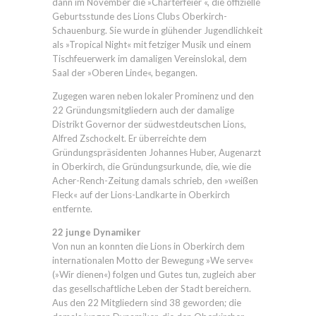
dann im November die »Charterfeier «, die offizielle
Geburtsstunde des Lions Clubs Oberkirch-
Schauenburg. Sie wurde in glühender Jugendlichkeit
als »Tropical Night« mit fetziger Musik und einem
Tischfeuerwerk im damaligen Vereinslokal, dem
Saal der »Oberen Linde«, begangen.
Zugegen waren neben lokaler Prominenz und den
22 Gründungsmitgliedern auch der damalige
Distrikt Governor der südwestdeutschen Lions,
Alfred Zschockelt. Er überreichte dem
Gründungspräsidenten Johannes Huber, Augenarzt
in Oberkirch, die Gründungsurkunde, die, wie die
Acher-Rench-Zeitung damals schrieb, den »weißen
Fleck« auf der Lions-Landkarte in Oberkirch
entfernte.
22 junge Dynamiker
Von nun an konnten die Lions in Oberkirch dem
internationalen Motto der Bewegung »We serve«
(»Wir dienen«) folgen und Gutes tun, zugleich aber
das gesellschaftliche Leben der Stadt bereichern.
Aus den 22 Mitgliedern sind 38 geworden; die