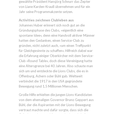
gewählte Präsident Hansjörg Schnurr das Zepter
von Liane Karden-Krauß übernehmen und für ein
Jahr seine Programmakzente setzen.
Activities zeichnen Clubleben aus
Johannes Huber erinnert sich noch gut an die
Gründungsphase des Clubs, »eigentlich eine
spontane Idee«, denn eine Handvoll aktiver Männer
hatten den Gedanken, einen Service-Club zu
gründen, nicht zuletzt auch, »um einen Treffpunkt
für Gleichgesinnte zu schaffen«. Hilfreich dabei war
die Erfahrung einiger Oberkircher mit dem Service-
Club »Round Table«, doch diese Vereinigung hatte
eine Altersgrenze bei 40 Jahren. Also schaute man
sich um und entdeckte die Lions Clubs, die es in
Offenburg, Achern oder Bühl gab. Weltweit
verbindet die 1917 in den USA gegründete
Bewegung rund 1,5 Millionen Menschen.
Große Hilfe erhielten die jungen Lions-Kandidaten
von dem ehemaligen Governor Bruno Geppert aus
Bühl, der die Aspiranten mit der Lions-Bewegung
vertraut machte und dafür sorgte, dass sich die