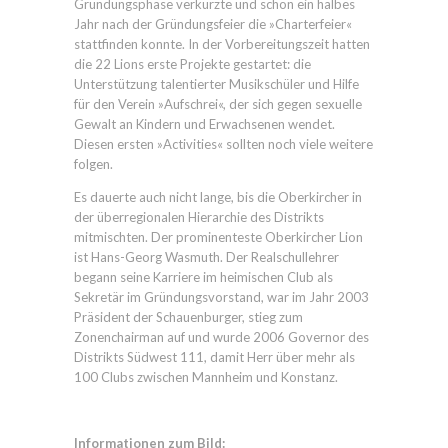
Gründungsphase verkürzte und schon ein halbes
Jahr nach der Gründungsfeier die »Charterfeier«
stattfinden konnte. In der Vorbereitungszeit hatten
die 22 Lions erste Projekte gestartet: die
Unterstützung talentierter Musikschüler und Hilfe
für den Verein »Aufschrei«, der sich gegen sexuelle
Gewalt an Kindern und Erwachsenen wendet.
Diesen ersten »Activities« sollten noch viele weitere
folgen.
Es dauerte auch nicht lange, bis die Oberkircher in
der überregionalen Hierarchie des Distrikts
mitmischten. Der prominenteste Oberkircher Lion
ist Hans-Georg Wasmuth. Der Realschullehrer
begann seine Karriere im heimischen Club als
Sekretär im Gründungsvorstand, war im Jahr 2003
Präsident der Schauenburger, stieg zum
Zonenchairman auf und wurde 2006 Governor des
Distrikts Südwest 111, damit Herr über mehr als
100 Clubs zwischen Mannheim und Konstanz.
Informationen zum Bild: