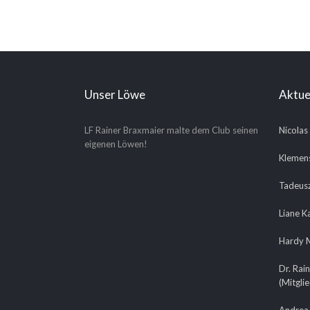
Unser Löwe
Aktue
LF Rainer Braxmaier malte dem Club seinen
Nicolas
eigenen Löwen!
Klemens
Tadeusz
Liane K
Hardy M
Dr. Rain
(Mitgli