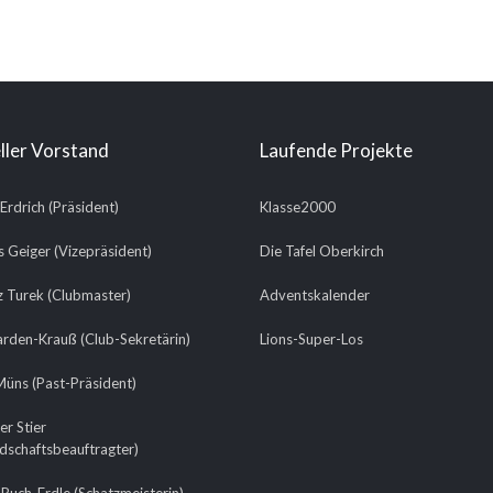
ller Vorstand
Laufende Projekte
 Erdrich (Präsident)
Klasse2000
 Geiger (Vizepräsident)
Die Tafel Oberkirch
 Turek (Clubmaster)
Adventskalender
arden-Krauß (Club-Sekretärin)
Lions-Super-Los
üns (Past-Präsident)
er Stier
edschaftsbeauftragter)