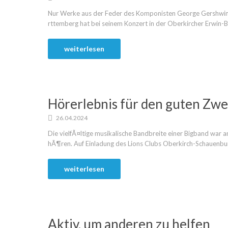
Nur Werke aus der Feder des Komponisten George Gershwin
rttemberg hat bei seinem Konzert in der Oberkircher Erwin-Bra
weiterlesen
Hörerlebnis für den guten Zw
26.04.2024
Die vielfÃ¤ltige musikalische Bandbreite einer Bigband war 
hÃ¶ren. Auf Einladung des Lions Clubs Oberkirch-Schauenburg 
weiterlesen
Aktiv, um anderen zu helfen