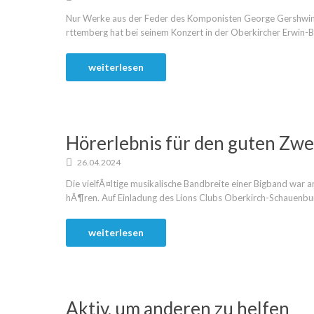
Nur Werke aus der Feder des Komponisten George Gershwin
rttemberg hat bei seinem Konzert in der Oberkircher Erwin-Bra
weiterlesen
Hörerlebnis für den guten Zw
26.04.2024
Die vielfÃ¤ltige musikalische Bandbreite einer Bigband war 
hÃ¶ren. Auf Einladung des Lions Clubs Oberkirch-Schauenburg 
weiterlesen
Aktiv, um anderen zu helfen