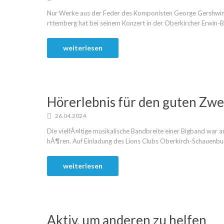
Nur Werke aus der Feder des Komponisten George Gershwin
rttemberg hat bei seinem Konzert in der Oberkircher Erwin-Bra
weiterlesen
Hörerlebnis für den guten Zw
26.04.2024
Die vielfÃ¤ltige musikalische Bandbreite einer Bigband war 
hÃ¶ren. Auf Einladung des Lions Clubs Oberkirch-Schauenburg 
weiterlesen
Aktiv, um anderen zu helfen