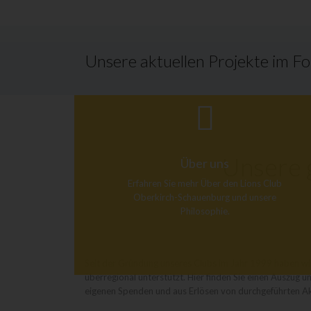
Unsere aktuellen Projekte im F
Unsere g
Über uns
Erfahren Sie mehr Über den Lions Club
Oberkirch-Schauenburg und unsere
Philosophie.
Seit der Gründung unseres Clubs im Jahr 1999 haben wir
überregional unterstützt. Hier finden Sie einen Auszug
eigenen Spenden und aus Erlösen von durchgeführten A