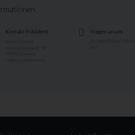
ormationen
Kontakt Präsident
Fragen an uns
Sie haben Fragen? Schrei
Hannes Schmidt
uns!
Grimmelshausenstr. 18
77704 Oberkirch
hs@lions-oberkirch.de