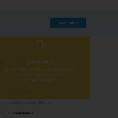
Mehr Infos
 10 Jahre
Lions treffen
Sie sind herzlich eingeladen, unsere öffentlichen
Veranstaltungen zu besuchen.
Wir freuen uns auf Sie.
Adventskalender
Jahr für Jahr ein Erfolgsmodell. Die Motive
gestalten bekannte Künstler.
Himmelsbänke