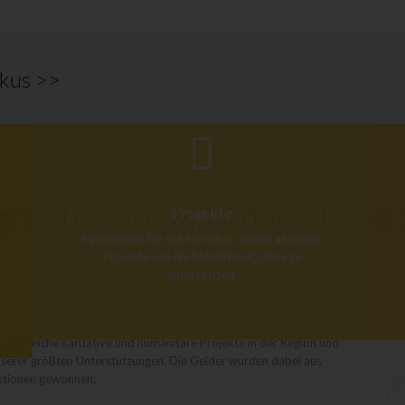
okus >>
rößten Projekte der letzten
Projekte
Informieren Sie sich hier über unsere aktuellen
Projekte und die Möglichkeit, diese zu
unterstützen.
 zahlreiche karitative und humanitäre Projekte in der Region und
 unserer größten Unterstützungen. Die Gelder wurden dabei aus
ktionen gewonnen.