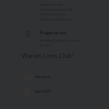
Hannes Schmidt
Grimmelshausenstr. 18
77704 Oberkirch
hs@lions-oberkirch.de
Fragen an uns
Sie haben Fragen? Schreiben
Sie uns!
Warum Lions Club?
We serve
Die deutschen Lions Clubs und das
Hilfswerk der Deutschen Lions e.V.
Seit 1905
(HDL) helfen, wo sich Menschen in
körperlicher und seelischer Not
Lions Clubs International ist eine
befinden. Ein GroÃŸteil der
weltweite Vereinigung freier