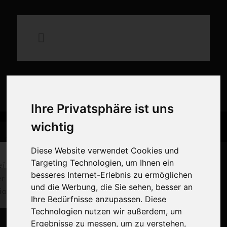
×
Mittelalterliches Spektakel auf
der Schauenburg
Erlebt Ritter, Handwerk, Musik und Gaumenfreuden in historischer
Kulisse. Seid dabei beim Mittelalterlichen Spektakel auf der
Schauenburg!
Ihre Privatsphäre ist uns
wichtig
Zum Spektakel
 den guten
Mittelalter Spektakel
Diese Website verwendet Cookies und
Zweck
auf der Schauenburg
Targeting Technologien, um Ihnen ein
eitung von 2
besseres Internet-Erlebnis zu ermöglichen
ern und dem
und die Werbung, die Sie sehen, besser an
ionaltrainer
Ihre Bedürfnisse anzupassen. Diese
Technologien nutzen wir außerdem, um
Ergebnisse zu messen, um zu verstehen,