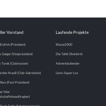
ller Vorstand
Laufende Projekte
 Erdrich (Präsident)
Klasse2000
 Geiger (Vizepräsident)
Die Tafel Oberkirch
 Turek (Clubmaster)
Adventskalender
arden-Krauß (Club-Sekretärin)
Lions-Super-Los
üns (Past-Präsident)
er Stier
edschaftsbeauftragter)