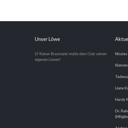
Unser Löwe
Aktue
LF Rainer Braxmaier malte dem Club seinen
Nicolas
eigenen Löwen!
Klemens
Tadeusz
Liane K
Hardy M
Dr. Rain
(Mitgli