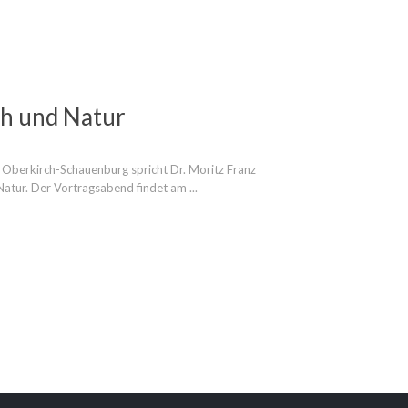
h und Natur
 Oberkirch-Schauenburg spricht Dr. Moritz Franz
atur. Der Vortragsabend findet am ...