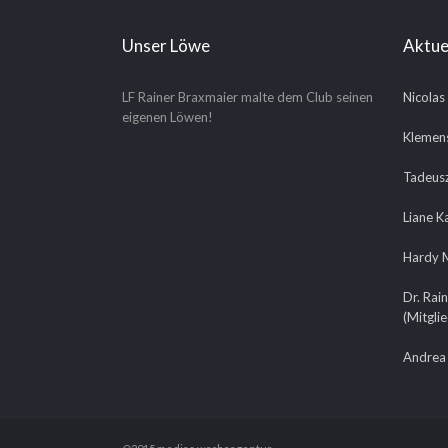
Unser Löwe
Aktue
LF Rainer Braxmaier malte dem Club seinen
Nicolas
eigenen Löwen!
Klemens
Tadeusz
Liane K
Hardy M
Dr. Rain
(Mitgli
Andrea 