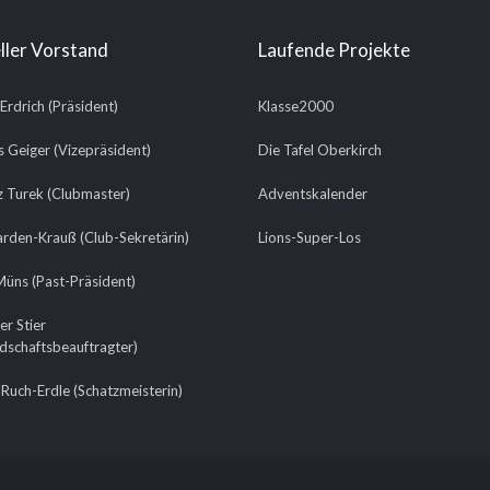
ller Vorstand
Laufende Projekte
 Erdrich (Präsident)
Klasse2000
 Geiger (Vizepräsident)
Die Tafel Oberkirch
 Turek (Clubmaster)
Adventskalender
arden-Krauß (Club-Sekretärin)
Lions-Super-Los
üns (Past-Präsident)
er Stier
edschaftsbeauftragter)
Ruch-Erdle (Schatzmeisterin)