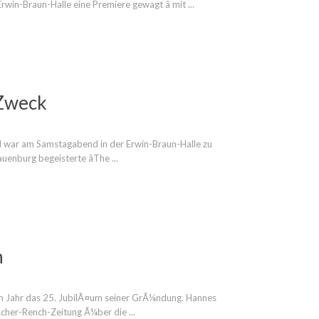
win-Braun-Halle eine Premiere gewagt â mit ...
 Zweck
nd war am Samstagabend in der Erwin-Braun-Halle zu
enburg begeisterte âThe ...
n
em Jahr das 25. JubilÃ¤um seiner GrÃ¼ndung. Hannes
Acher-Rench-Zeitung Ã¼ber die ...