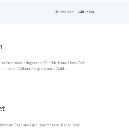
Sie sind hier:
Aktuelles
n
on Stadtmarketingverein Oberkirch und Lions Club
 in einem Aldiana-Bergclub nach Wahl. ...
et
rshwin: Das Landespolizeiorchester Baden-Wu?