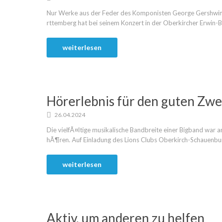
Nur Werke aus der Feder des Komponisten George Gershwin
rttemberg hat bei seinem Konzert in der Oberkircher Erwin-Bra
weiterlesen
Hörerlebnis für den guten Zw
26.04.2024
Die vielfÃ¤ltige musikalische Bandbreite einer Bigband war 
hÃ¶ren. Auf Einladung des Lions Clubs Oberkirch-Schauenburg 
weiterlesen
Aktiv, um anderen zu helfen