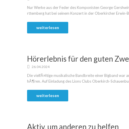
Nur Werke aus der Feder des Komponisten George Gershwin
rttemberg hat bei seinem Konzert in der Oberkircher Erwin-Bra
weiterlesen
Hörerlebnis für den guten Zw
26.04.2024
Die vielfÃ¤ltige musikalische Bandbreite einer Bigband war 
hÃ¶ren. Auf Einladung des Lions Clubs Oberkirch-Schauenburg 
weiterlesen
Aktiv, um anderen zu helfen