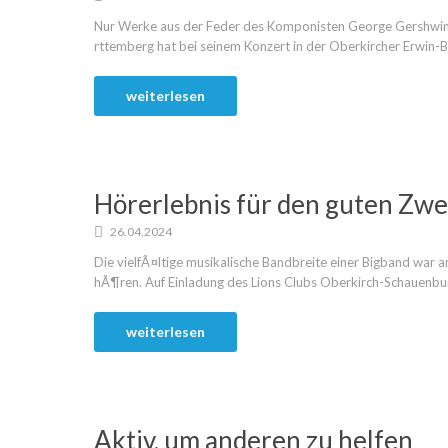
Nur Werke aus der Feder des Komponisten George Gershwin
rttemberg hat bei seinem Konzert in der Oberkircher Erwin-Bra
weiterlesen
Hörerlebnis für den guten Zw
26.04.2024
Die vielfÃ¤ltige musikalische Bandbreite einer Bigband war 
hÃ¶ren. Auf Einladung des Lions Clubs Oberkirch-Schauenburg 
weiterlesen
Aktiv, um anderen zu helfen