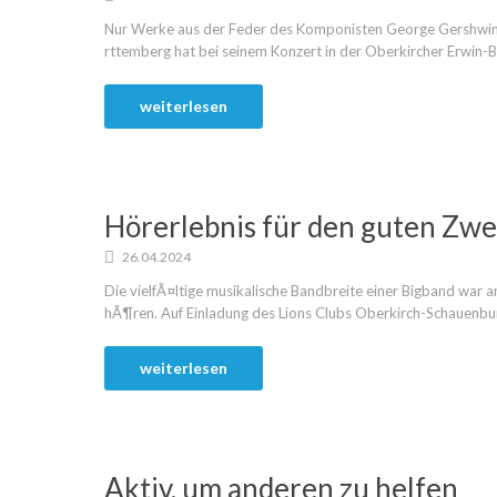
Nur Werke aus der Feder des Komponisten George Gershwin
rttemberg hat bei seinem Konzert in der Oberkircher Erwin-Bra
weiterlesen
Hörerlebnis für den guten Zw
26.04.2024
Die vielfÃ¤ltige musikalische Bandbreite einer Bigband war 
hÃ¶ren. Auf Einladung des Lions Clubs Oberkirch-Schauenburg 
weiterlesen
Aktiv, um anderen zu helfen