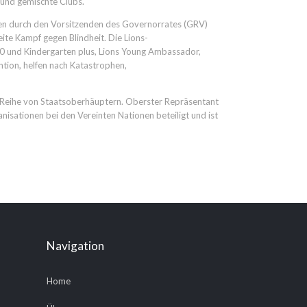
 und gemischte Clubs.
den durch den Vorsitzenden des Governorrates (GRV)
te Kampf gegen Blindheit. Die Lions-
 und Kindergarten plus, Lions Young Ambassador,
tion, helfen nach Katastrophen,
e Reihe von Staatsoberhäuptern. Oberster Repräsentant
nisationen bei den Vereinten Nationen beteiligt und ist
Navigation
Home