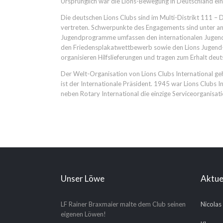
Ursprünglich war die Lions-Bewegung in Deutschland ein
Die deutschen Lions Clubs sind im Multi-Distrikt 111 
vertreten. Schwerpunkte des Engagements sind unter an
Jugendprogramme umfassen den internationalen Jugend-
den Friedensplakatwettbewerb sowie den Lions Jugend-M
organisieren Hilfslieferungen und tragen zum Erhalt deu
Der Welt-Organisation von Lions Clubs International g
ist der Internationale Präsident. 1945 war Lions Clubs 
neben Rotary International die einzige Serviceorganisat
Unser Löwe
Aktue
LF Rainer Braxmaier malte dem Club seinen
Nicolas
eigenen Löwen!