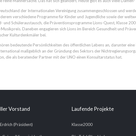
e reine Männersache. Das hat sich geändert. Heute gibt es auch viele Damen-
– Deutschland der Internationalen Vereinigung zusammengeschlossen und wer
derem verschiedene Programme für Kinder und Jugendliche sowie der weltwei
 und Schüleraustausch, die Präventionsprogramme Lions-Quest, Klasse 2000
usikpreis. Daneben engagieren sich Lions im Bereich Gesundheit und Präven
tscher Kulturdenkmäler bei.
ehören bedeutende Persönlichkeiten des öffentlichen Lebens an, darunter ein
International maßgeblich an der Gründung des Sektors der Nichtregierungsorga
ion, die als beratender Partner mit der UNO einen Konsultarstatus hat.
ller Vorstand
Laufende Projekte
 Erdrich (Präsident)
Klasse2000