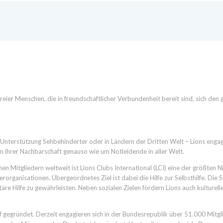
freier Menschen, die in freundschaftlicher Verbundenheit bereit sind, sich den 
rUnterstützung Sehbehinderter oder in Ländern der Dritten Welt – Lions engagi
 ihrer Nachbarschaft genauso wie um Notleidende in aller Welt.
nen Mitgliedern weltweit ist Lions Clubs International (LCI) eine der größten N
rorganisationen. Übergeordnetes Ziel ist dabei die Hilfe zur Selbsthilfe. Die S
äre Hilfe zu gewährleisten. Neben sozialen Zielen fördern Lions auch kulturell
 gegründet. Derzeit engagieren sich in der Bundesrepublik über 51.000 Mitgl