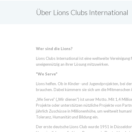
Über Lions Clubs International
Wer sind die Lions?
Lions Clubs International ist eine weltweite Vereinigung 
uneigennützig an ihrer Lösung mitzuwirken.
"We Serve"
Lions helfen. Ob in Kinder- und Jugendprojekten, bei de
brauchen. Dabei kümmern sie sich um die Mitmenschen in
„We Serve" („Wir dienen") ist unser Motto. Mit 1,4 Millio
Projekte oder unterstützen nützliche Projekte von Partne
jährlich Zuschüsse in Millionenhöhe, um weltweit humanit
Toleranz, Humanität und Bildung ein.
Der erste deutsche Lions Club wurde 1951 in Düsseldorf