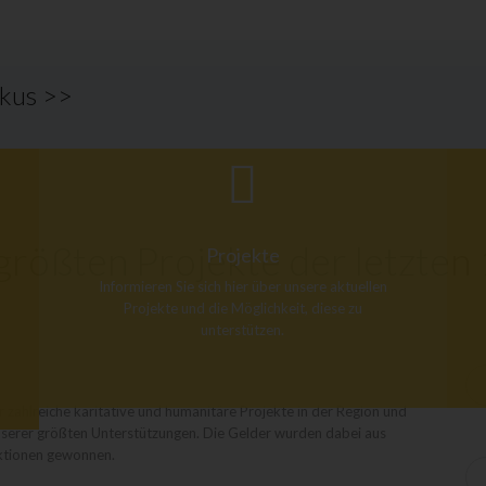
okus >>
rößten Projekte der letzten
Projekte
Informieren Sie sich hier über unsere aktuellen
Projekte und die Möglichkeit, diese zu
unterstützen.
 zahlreiche karitative und humanitäre Projekte in der Region und
 unserer größten Unterstützungen. Die Gelder wurden dabei aus
ktionen gewonnen.