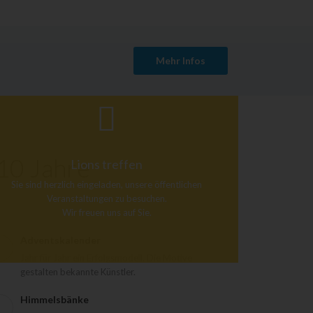
Mehr Infos
 10 Jahre
Lions treffen
Sie sind herzlich eingeladen, unsere öffentlichen
Veranstaltungen zu besuchen.
Wir freuen uns auf Sie.
Adventskalender
Jahr für Jahr ein Erfolgsmodell. Die Motive
gestalten bekannte Künstler.
Himmelsbänke