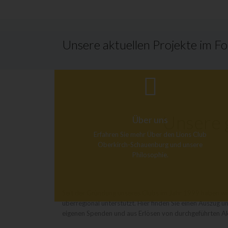
Unsere aktuellen Projekte im F
Unsere g
Über uns
Erfahren Sie mehr Über den Lions Club
Oberkirch-Schauenburg und unsere
Philosophie.
Seit der Gründung unseres Clubs im Jahr 1999 haben wir
überregional unterstützt. Hier finden Sie einen Auszug
eigenen Spenden und aus Erlösen von durchgeführten A