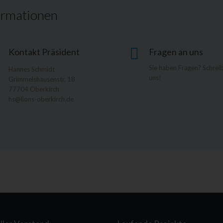
ormationen
Kontakt Präsident
Fragen an uns
Sie haben Fragen? Schrei
Hannes Schmidt
uns!
Grimmelshausenstr. 18
77704 Oberkirch
hs@lions-oberkirch.de