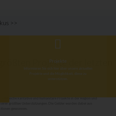
okus >>
rößten Projekte der letzten
Projekte
Informieren Sie sich hier über unsere aktuellen
Projekte und die Möglichkeit, diese zu
unterstützen.
 zahlreiche karitative und humanitäre Projekte in der Region und
 unserer größten Unterstützungen. Die Gelder wurden dabei aus
ktionen gewonnen.