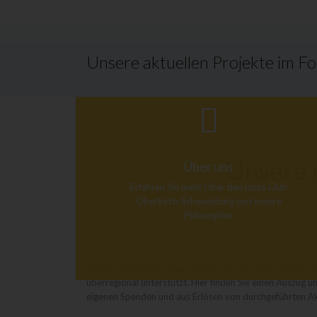
Unsere aktuellen Projekte im F
Unsere g
Über uns
Erfahren Sie mehr Über den Lions Club
Oberkirch-Schauenburg und unsere
Philosophie.
Seit der Gründung unseres Clubs im Jahr 1999 haben wir
überregional unterstützt. Hier finden Sie einen Auszug
eigenen Spenden und aus Erlösen von durchgeführten A